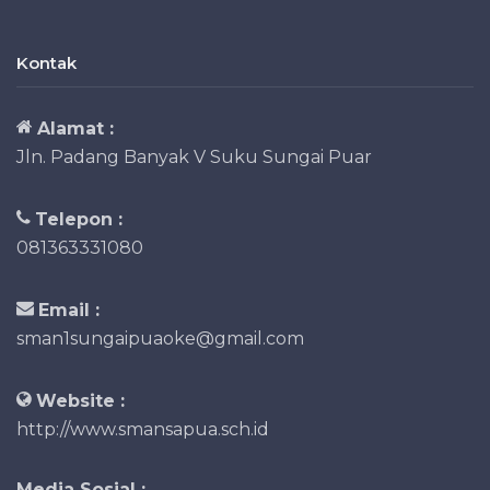
Kontak
Alamat :
Jln. Padang Banyak V Suku Sungai Puar
Telepon :
081363331080
Email :
sman1sungaipuaoke@gmail.com
Website :
http://www.smansapua.sch.id
Media Sosial :