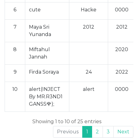
6
cute
Hacke
0000
7
Maya Sri
2012
2012
Yunanda
8
Miftahul
2020
Jannah
9
Firda Soraya
24
2022
10
alert(INJECT
alert
0000
By MR.R3ND1
GANSS🌹);
Showing 1 to 10 of 25 entries
Previous
1
2
3
Next